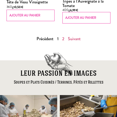
Tripes à l’Auvergnate à la
Tête de Veau Vinaigrette
Tomate
360g
10,50
€
400g
6,99
€
AJOUTER AU PANIER
AJOUTER AU PANIER
Précédent
1
2
Suivant
leur passion en images
Soupes et Plats Cuisinés / Terrines, Pâtés et Rillettes