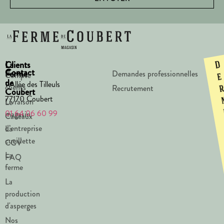
La
Clients
D
Contact
Ferme
Demandes professionnelles
Compte
e
de
1 Allée des Tilleuls
clients
Recrutement
Coubert
77170 Coubert
Livraison
Le
01 64 06 60 99
magasin
Cadeaux
d’entreprise
La
cueillette
CGV
La
FAQ
ferme
La
production
d'asperges
Nos