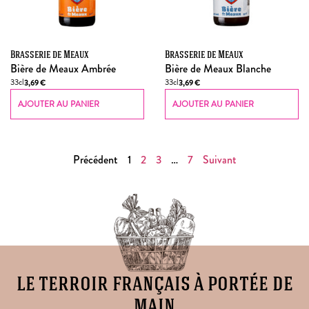
Brasserie de Meaux
Brasserie de Meaux
Bière de Meaux Ambrée
Bière de Meaux Blanche
33cl
33cl
3,69
€
3,69
€
AJOUTER AU PANIER
AJOUTER AU PANIER
Précédent
1
2
3
…
7
Suivant
le terroir français à portée de
main