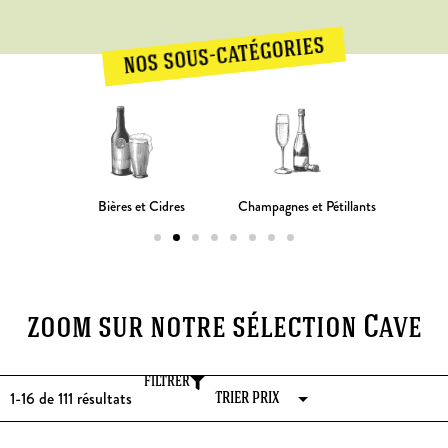
nos sous-catégories
iritueux
Champagnes et Pétillants
Bières et Cidres
zoom sur notre sélection Cave
FILTRER
1-16 de 111
résultats