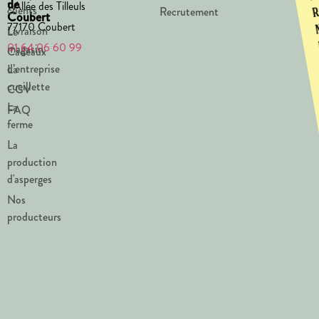
de
1 Allée des Tilleuls
clients
Recrutement
Coubert
77170 Coubert
Livraison
Le
01 64 06 60 99
magasin
Cadeaux
d’entreprise
La
cueillette
CGV
La
FAQ
ferme
La
production
d'asperges
Nos
producteurs