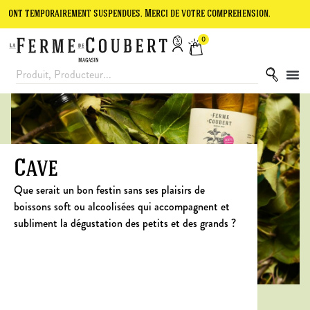
porairement suspendues. Merci de votre compréhension.
Le site est 
0
Cave
Que serait un bon festin sans ses plaisirs de
boissons soft ou alcoolisées qui accompagnent et
subliment la dégustation des petits et des grands ?