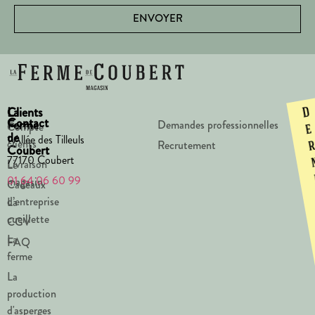
ENVOYER
La
Clients
D
Contact
Ferme
Demandes professionnelles
Compte
e
de
1 Allée des Tilleuls
clients
Recrutement
Coubert
77170 Coubert
Livraison
Le
01 64 06 60 99
magasin
Cadeaux
d’entreprise
La
cueillette
CGV
La
FAQ
ferme
La
production
d'asperges