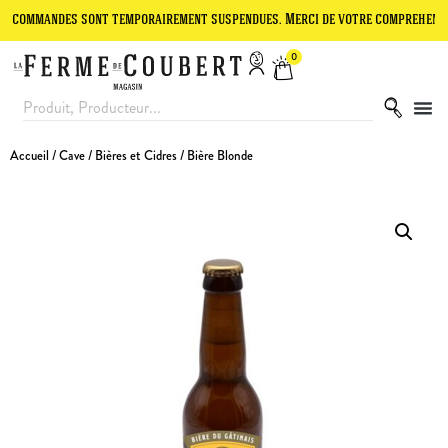
andes sont temporairement suspendues. Merci de votre compréhension.
0
Accueil
/
Cave
/
Bières et Cidres
/ Bière Blonde