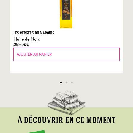
Les Vergers du Marquis
Fo
Huile de Noix
Fo
25cl
70
11,75
€
AJOUTER AU PANIER
A découvrir en ce moment