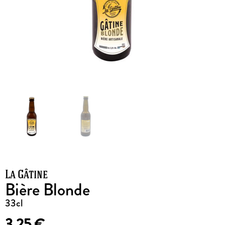
La Gâtine
Bière Blonde
33cl
3,25
€