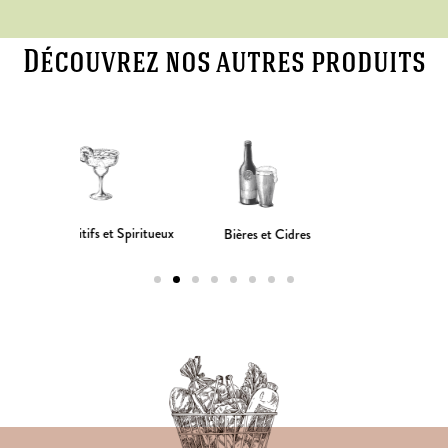
Découvrez nos autres produits​
Spiritueux
Champagnes et
Bières et Cidres
Pétillants