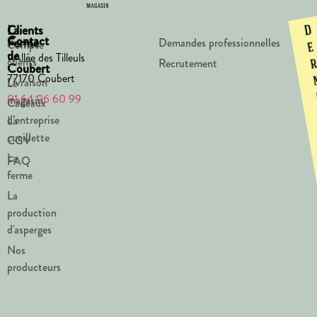
La
Clients
D
Contact
Ferme
Demandes professionnelles
Compte
e
de
1 Allée des Tilleuls
clients
Recrutement
Coubert
77170 Coubert
Livraison
Le
01 64 06 60 99
magasin
Cadeaux
d’entreprise
La
cueillette
CGV
La
FAQ
ferme
La
production
d'asperges
Nos
producteurs