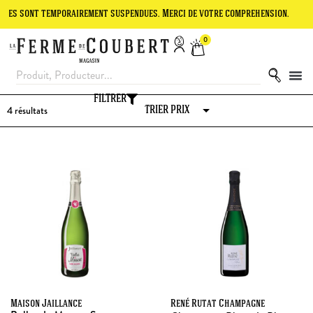
nt temporairement suspendues. Merci de votre compréhension.
Le sit
0
FILTRER
4
résultats
Maison Jaillance
René Rutat Champagne