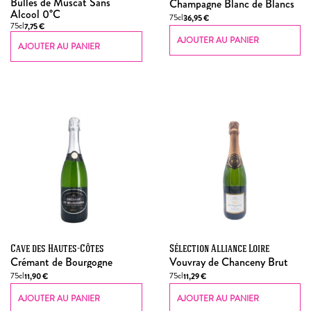
Bulles de Muscat Sans
Champagne Blanc de Blancs
Alcool 0°C
75cl
36,95
€
75cl
7,75
€
AJOUTER AU PANIER
AJOUTER AU PANIER
Cave des Hautes-Côtes
Sélection Alliance Loire
Crémant de Bourgogne
Vouvray de Chanceny Brut
75cl
75cl
11,90
€
11,29
€
AJOUTER AU PANIER
AJOUTER AU PANIER