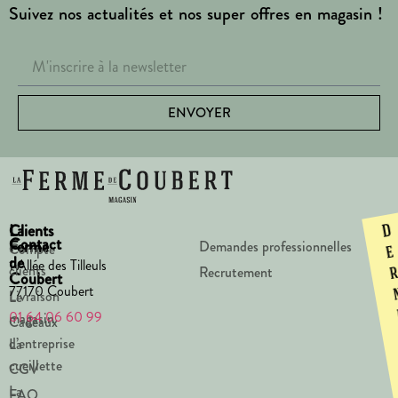
Suivez nos actualités et nos super offres en magasin !
ENVOYER
La
Clients
D
Contact
Ferme
Demandes professionnelles
Compte
e
de
1 Allée des Tilleuls
clients
Recrutement
Coubert
77170 Coubert
Livraison
Le
01 64 06 60 99
magasin
Cadeaux
d’entreprise
La
cueillette
CGV
La
FAQ