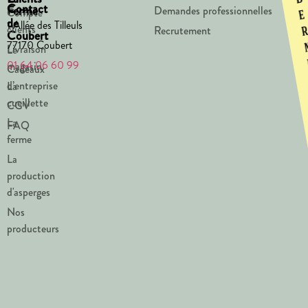
Contact
Ferme
Demandes professionnelles
Compte
e
de
1 Allée des Tilleuls
clients
Recrutement
Coubert
77170 Coubert
Livraison
Le
01 64 06 60 99
magasin
Cadeaux
d’entreprise
La
cueillette
CGV
La
FAQ
ferme
La
production
d'asperges
Nos
producteurs