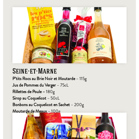
Seine-et-Marne
P’tits Rocs au Brie Noir et Moutarde
– 115g
Jus de Pommes du Verger
– 75cL
Rillettes de Poule
–
180g
Sirop au Coquelicot
– 50cL
Bonbons au Coquelicot en Sachet
– 200g
Moutarde de Meaux
– 100g