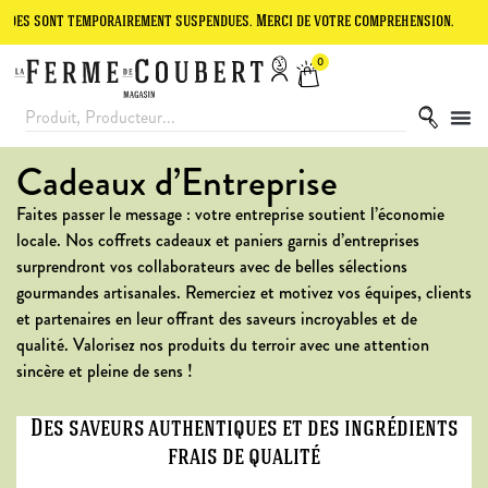
temporairement suspendues. Merci de votre compréhension.
Le site e
0
Cadeaux d’Entreprise
Faites passer le message : votre entreprise soutient l’économie
locale. Nos coffrets cadeaux et paniers garnis d’entreprises
surprendront vos collaborateurs avec de belles sélections
gourmandes artisanales. Remerciez et motivez vos équipes, clients
et partenaires en leur offrant des saveurs incroyables et de
qualité. Valorisez nos produits du terroir avec une attention
sincère et pleine de sens !
Des saveurs authentiques et des ingrédients
frais de qualité