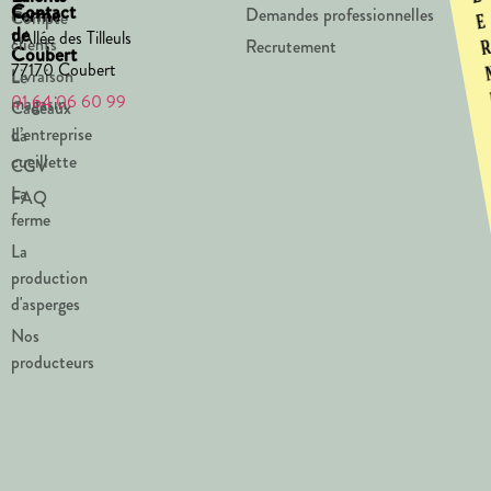
Contact
Ferme
Demandes professionnelles
Compte
e
de
1 Allée des Tilleuls
clients
Recrutement
Coubert
77170 Coubert
Livraison
Le
01 64 06 60 99
magasin
Cadeaux
d’entreprise
La
cueillette
CGV
La
FAQ
ferme
La
production
d'asperges
Nos
producteurs