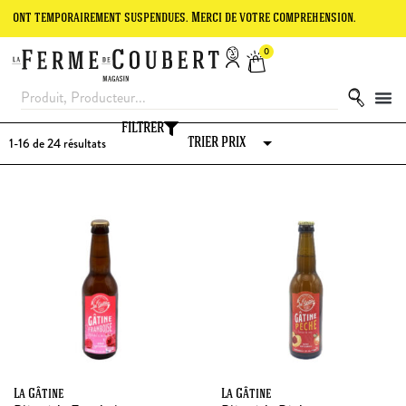
porairement suspendues. Merci de votre compréhension.
Le site est 
0
FILTRER
1-16 de 24
résultats
La Gâtine
La Gâtine