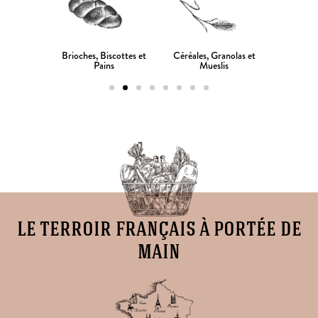
Brioches, Biscottes et
ucrés et
Céréales, Granolas et
Chocolats
Pains
aux
Mueslis
le terroir français à portée de
main