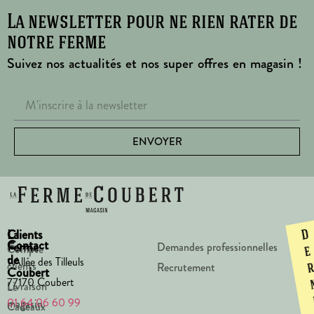
La newsletter pour ne rien rater de
notre ferme
Suivez nos actualités et nos super offres en magasin !
ENVOYER
La
Clients
D
Contact
Ferme
Demandes professionnelles
Compte
e
de
1 Allée des Tilleuls
clients
Recrutement
Coubert
77170 Coubert
Livraison
Le
01 64 06 60 99
magasin
Cadeaux