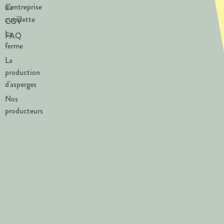
d’entreprise
La
cueillette
CGV
La
FAQ
ferme
La
production
d'asperges
Nos
producteurs