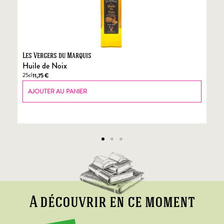
Les Vergers du Marquis
Fo
Huile de Noix
Fo
25cl
70
11,75
€
AJOUTER AU PANIER
A découvrir en ce moment