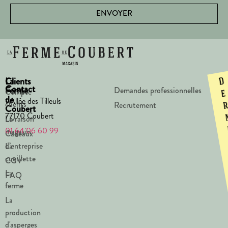
ENVOYER
La
Clients
D
Contact
Ferme
Demandes professionnelles
Compte
e
de
1 Allée des Tilleuls
clients
Recrutement
Coubert
77170 Coubert
Livraison
Le
01 64 06 60 99
magasin
Cadeaux
d’entreprise
La
cueillette
CGV
La
FAQ
ferme
La
production
d'asperges