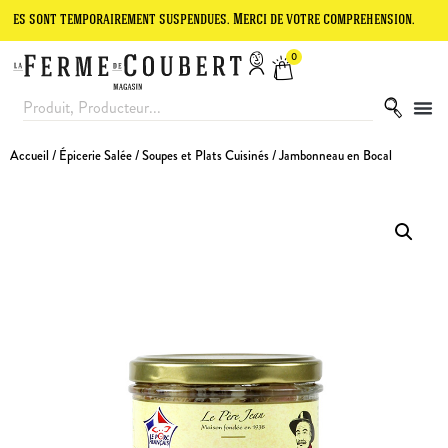
t temporairement suspendues. Merci de votre compréhension.
Le site
0
Accueil
/
Épicerie Salée
/
Soupes et Plats Cuisinés
/ Jambonneau en Bocal