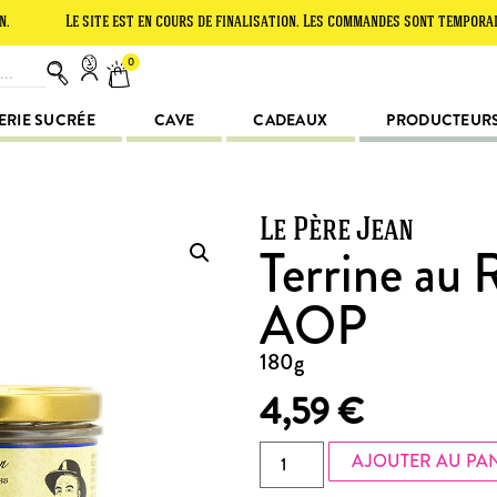
Le site est en cours de finalisation. Les commandes sont temporairement s
0
ERIE SUCRÉE
CAVE
CADEAUX
PRODUCTEUR
Le Père Jean
Terrine au 
AOP
180g
4,59
€
AJOUTER AU PA