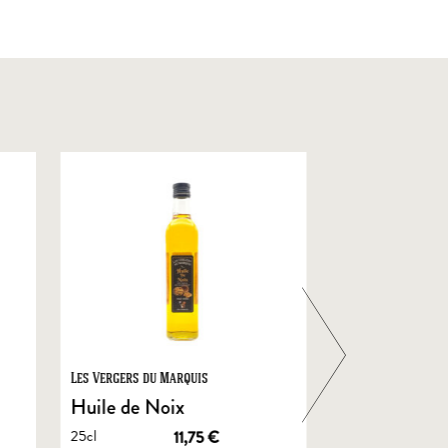
Les Vergers du Marquis
Foie Gras de Chal
Castelnau
Huile de Noix
Foie Gras En
25cl
11,75
€
de Canard