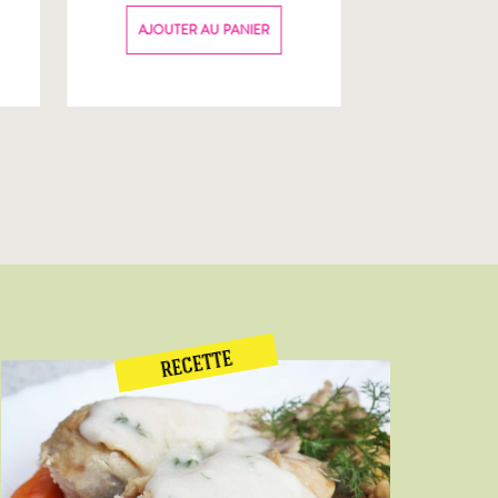
70g
AJOUTER AU PANIER
AJOUTER
RECETTE