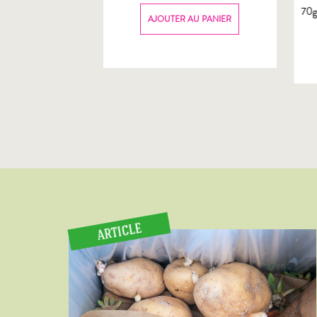
70
AU PANIER
AJOUTER AU PANIER
ARTICLE