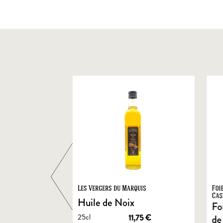
ts
Les Vergers du Marquis
Foi
Cas
Huile de Noix
Fo
25cl
1,90
€
11,75
€
de