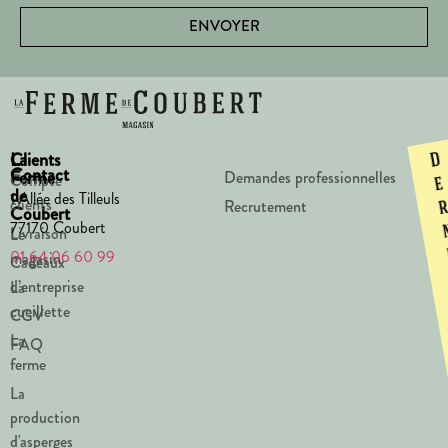
ENVOYER
La
Clients
D
Contact
Ferme
Demandes professionnelles
Compte
e
de
1 Allée des Tilleuls
clients
Recrutement
Coubert
77170 Coubert
Livraison
Le
01 64 06 60 99
magasin
Cadeaux
d’entreprise
La
cueillette
CGV
La
FAQ
ferme
La
production
d'asperges