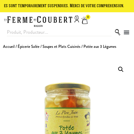
t temporairement suspendues. Merci de votre compréhension.
Le site 
0
Accueil
/
Épicerie Salée
/
Soupes et Plats Cuisinés
/ Potée aux 3 Légumes