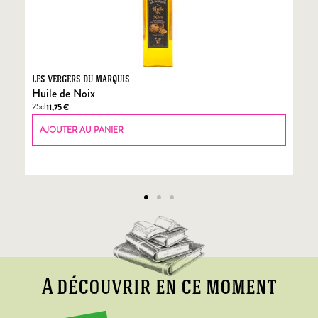
Les Vergers du Marquis
Fo
Huile de Noix
Fo
25cl
70
11,75
€
AJOUTER AU PANIER
A découvrir en ce moment