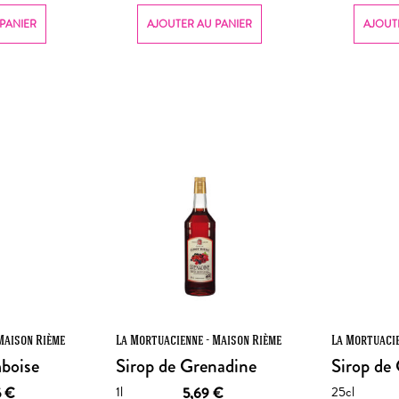
PANIER
AJOUTER AU PANIER
AJOUT
Maison Rième
La Mortuacienne - Maison Rième
La Mortuacie
mboise
Sirop de Grenadine
Sirop de
1l
25cl
5
€
5,69
€