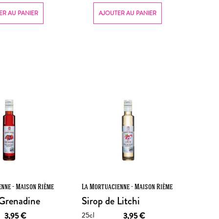
ER AU PANIER
AJOUTER AU PANIER
nne - Maison Rième
La Mortuacienne - Maison Rième
 Grenadine
Sirop de Litchi
25cl
3,95
€
3,95
€