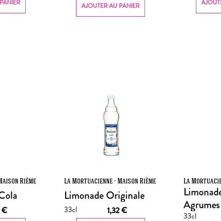
PANIER
AJOUT
AJOUTER AU PANIER
Maison Rième
La Mortuacienne - Maison Rième
La Mortuacie
Limonade
Cola
Limonade Originale
Agrumes
33cl
2
€
1,32
€
33cl