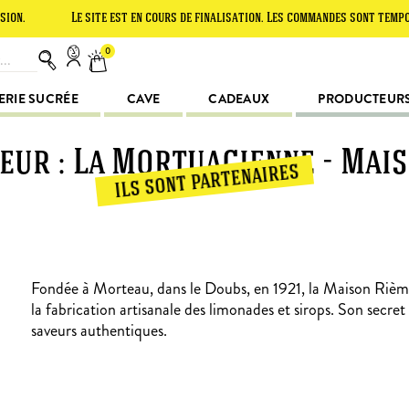
Le site est en cours de finalisation. Les commandes sont temporaireme
0
ERIE SUCRÉE
CAVE
CADEAUX
PRODUCTEUR
ur : La Mortuacienne - Mai
ils sont partenaires
Fondée à Morteau, dans le Doubs, en 1921, la Maison Rième
la fabrication artisanale des limonades et sirops. Son secret 
saveurs authentiques.