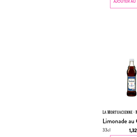
AJOUTER AU 
La Mortuacienne - 
Limonade au 
33cl
1,3