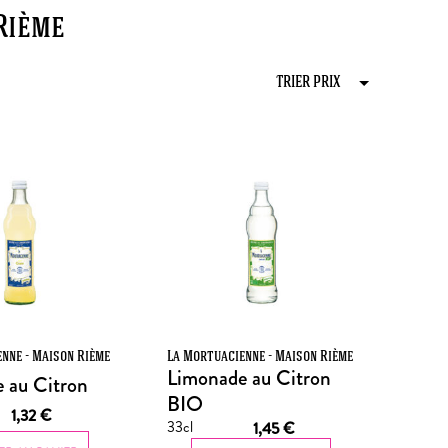
Rième
nne - Maison Rième
La Mortuacienne - Maison Rième
Limonade au Citron
 au Citron
BIO
1,32
€
33cl
1,45
€