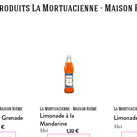
produits La Mortuacienne - Maison 
Maison Rième
La Mortuacienne - Maison Rième
La Mortuacie
Limonade à la
a Grenade
Limonade
Mandarine
33cl
2
€
33cl
1,32
€