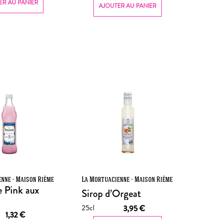
ER AU PANIER
AJOUTER AU PANIER
nne - Maison Rième
La Mortuacienne - Maison Rième
 Pink aux
Sirop d’Orgeat
25cl
3,95
€
1,32
€