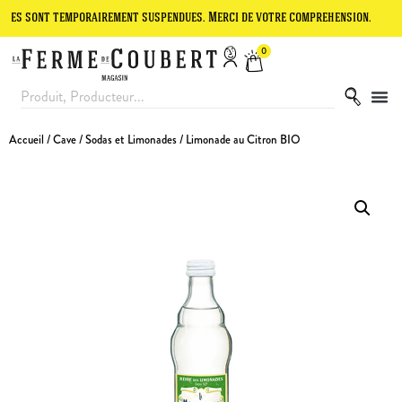
t temporairement suspendues. Merci de votre compréhension.
Le site
0
Accueil
/
Cave
/
Sodas et Limonades
/ Limonade au Citron BIO