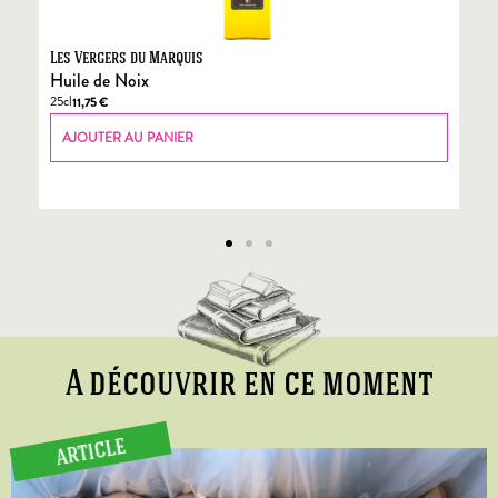
Les Vergers du Marquis
Fo
Huile de Noix
Fo
25cl
70
11,75
€
AJOUTER AU PANIER
A découvrir en ce moment
ARTICLE