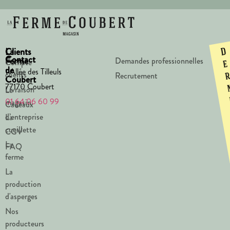
La
Clients
D
Contact
Ferme
Demandes professionnelles
Compte
e
de
1 Allée des Tilleuls
clients
Recrutement
Coubert
77170 Coubert
Livraison
Le
01 64 06 60 99
magasin
Cadeaux
d’entreprise
La
cueillette
CGV
La
FAQ
ferme
La
production
d'asperges
Nos
producteurs