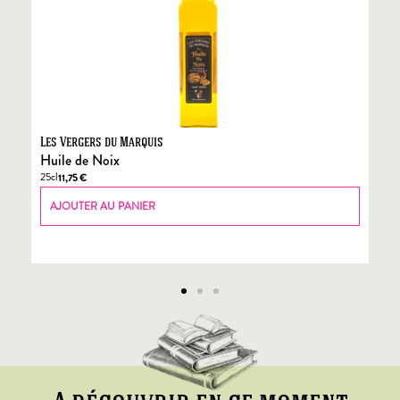
Les Vergers du Marquis
Fo
Huile de Noix
Fo
25cl
70
11,75
€
AJOUTER AU PANIER