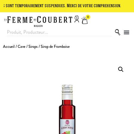
temporairement suspendues. Merci de votre compréhension.
Le site e
0
Accueil
/
Cave
/
Sirops
/ Sirop de Framboise