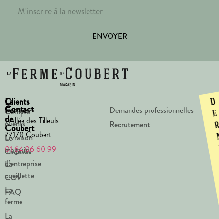
ENVOYER
La
Clients
D
Contact
Ferme
Demandes professionnelles
Compte
e
de
1 Allée des Tilleuls
clients
Recrutement
Coubert
77170 Coubert
Livraison
Le
01 64 06 60 99
magasin
Cadeaux
d’entreprise
La
cueillette
CGV
La
FAQ
ferme
La