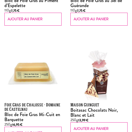
Bloc de Foie Gras au Piment
Bloc de Foie Gras au Sel de
d’Espelette
Guérande
110g
110g
7,75
€
7,75
€
AJOUTER AU PANIER
AJOUTER AU PANIER
Foie Gras de Chalosse - Domaine
Maison Guinguet
Boitasac Chocolats Noir,
de Castelnau
Bloc de Foie Gras Mi-Cuit en
Blanc et Lait
Barquette
250g
13,99
€
250g
16,95
€
AJOUTER AU PANIER