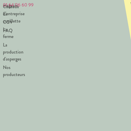
01 64 06 60 99
magasin
Cadeaux
d’entreprise
La
cueillette
CGV
La
FAQ
ferme
La
production
d'asperges
Nos
producteurs