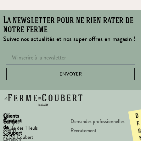
La newsletter pour ne rien rater de
notre ferme
Suivez nos actualités et nos super offres en magasin !
ENVOYER
La
Clients
D
Contact
Ferme
Demandes professionnelles
Compte
e
de
1 Allée des Tilleuls
clients
Recrutement
Coubert
77170 Coubert
Livraison
Le