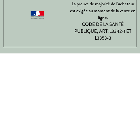
La preuve de majorité de l’acheteur
est exigée au moment de la vente en
ligne.
CODE DE LA SANTÉ
PUBLIQUE, ART. L3342-1 ET
L3353-3