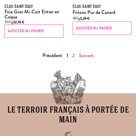
Clos-Saint-Sozy
Clos-Saint-Sozy
Foie Gras Mi-Cuit Entier en
Fritons Pur de Canard
Coque
180g
5,39
€
300g
32,95
€
AJOUTER AU PANIER
AJOUTER AU PANIER
Précédent
1
2
Suivant
le terroir français à portée de
main