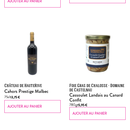
AJOUTER AU PANIER
Château de HauteRive
Foie Gras de Chalosse - Domaine
Cahors Prestige Malbec
de Castelnau
Cassoulet Landais au Canard
75cl
13,75
€
Confit
780g
15,95
€
AJOUTER AU PANIER
AJOUTER AU PANIER