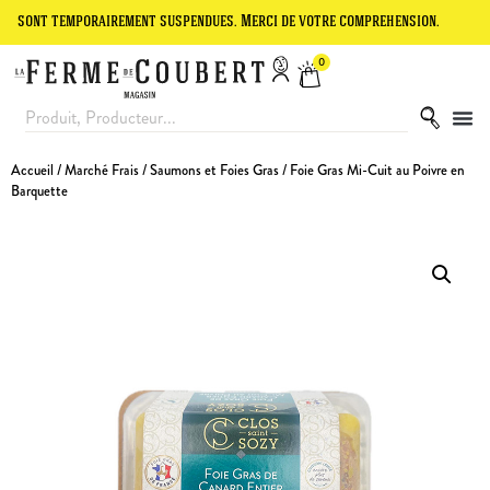
temporairement suspendues. Merci de votre compréhension.
Le site e
0
Accueil
/
Marché Frais
/
Saumons et Foies Gras
/ Foie Gras Mi-Cuit au Poivre en
Barquette