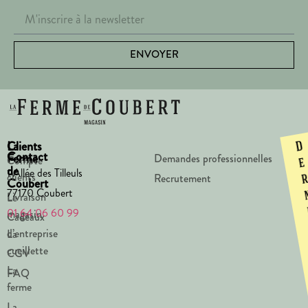
ENVOYER
La
Clients
D
Contact
Ferme
Demandes professionnelles
Compte
e
de
1 Allée des Tilleuls
clients
Recrutement
Coubert
77170 Coubert
Livraison
Le
01 64 06 60 99
magasin
Cadeaux
d’entreprise
La
cueillette
CGV
La
FAQ
ferme
La