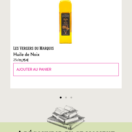
Les Vergers du Marquis
Fo
Huile de Noix
Fo
25cl
70
11,75
€
AJOUTER AU PANIER