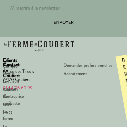
ENVOYER
La
Clients
D
Contact
Ferme
Demandes professionnelles
Compte
e
de
1 Allée des Tilleuls
clients
Recrutement
Coubert
77170 Coubert
Livraison
Le
01 64 06 60 99
magasin
Cadeaux
d’entreprise
La
cueillette
CGV
La
FAQ
ferme
La