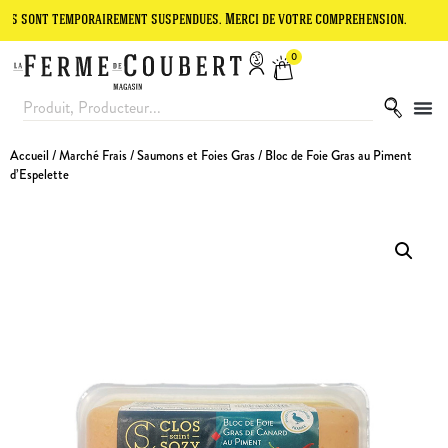
 temporairement suspendues. Merci de votre compréhension.
Le site 
0
Accueil
/
Marché Frais
/
Saumons et Foies Gras
/ Bloc de Foie Gras au Piment
d’Espelette