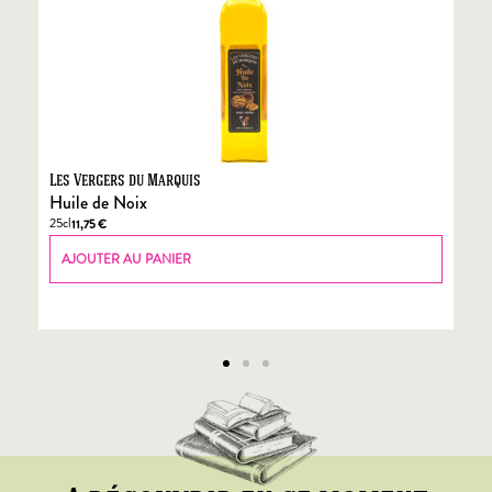
Les Vergers du Marquis
Fo
Huile de Noix
Fo
25cl
70
11,75
€
AJOUTER AU PANIER