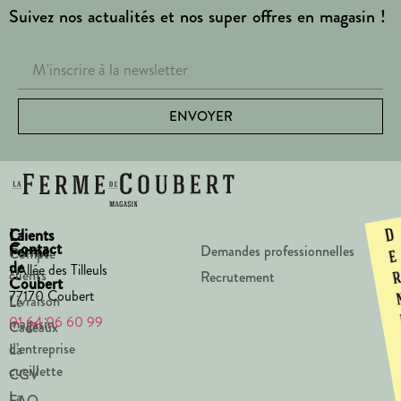
Suivez nos actualités et nos super offres en magasin !
ENVOYER
La
Clients
D
Contact
Ferme
Demandes professionnelles
Compte
e
de
1 Allée des Tilleuls
clients
Recrutement
Coubert
77170 Coubert
Livraison
Le
01 64 06 60 99
magasin
Cadeaux
d’entreprise
La
cueillette
CGV
La
FAQ