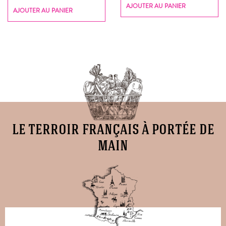
AJOUTER AU PANIER
AJOUTER AU PANIER
le terroir français à portée de
main