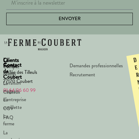
ENVOYER
La
Clients
D
Contact
Ferme
Demandes professionnelles
Compte
e
de
1 Allée des Tilleuls
clients
Recrutement
Coubert
77170 Coubert
Livraison
Le
01 64 06 60 99
magasin
Cadeaux
d’entreprise
La
cueillette
CGV
La
FAQ
ferme
La