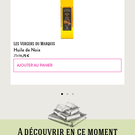
Les Vergers du Marquis
Fo
Huile de Noix
Fo
25cl
70
11,75
€
AJOUTER AU PANIER
A découvrir en ce moment