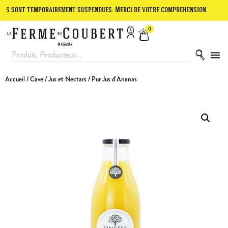
 temporairement suspendues. Merci de votre compréhension.
Le site 
0
Accueil
/
Cave
/
Jus et Nectars
/ Pur Jus d’Ananas