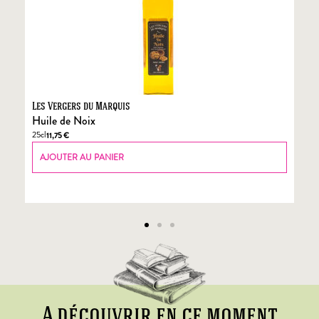
Les Vergers du Marquis
Fo
Huile de Noix
Fo
25cl
70
11,75
€
AJOUTER AU PANIER
A découvrir en ce moment