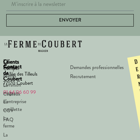
ENVOYER
La
Clients
D
Contact
Ferme
Demandes professionnelles
Compte
e
de
1 Allée des Tilleuls
clients
Recrutement
Coubert
77170 Coubert
Livraison
Le
01 64 06 60 99
magasin
Cadeaux
d’entreprise
La
cueillette
CGV
La
FAQ
ferme
La