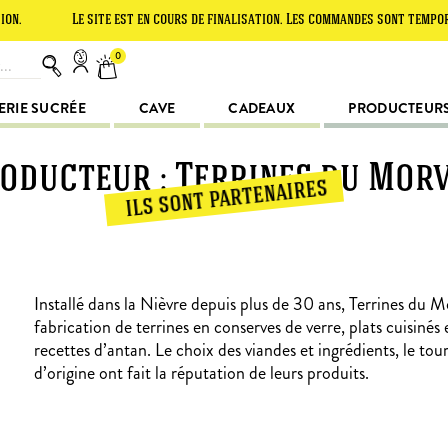
Le site est en cours de finalisation. Les commandes sont temporairement
0
ERIE SUCRÉE
CAVE
CADEAUX
PRODUCTEUR
oducteur : Terrines du Mor
ils sont partenaires
Installé dans la Nièvre depuis plus de 30 ans, Terrines du Mo
fabrication de terrines en conserves de verre, plats cuisinés 
recettes d’antan. Le choix des viandes et ingrédients, le tou
d’origine ont fait la réputation de leurs produits.