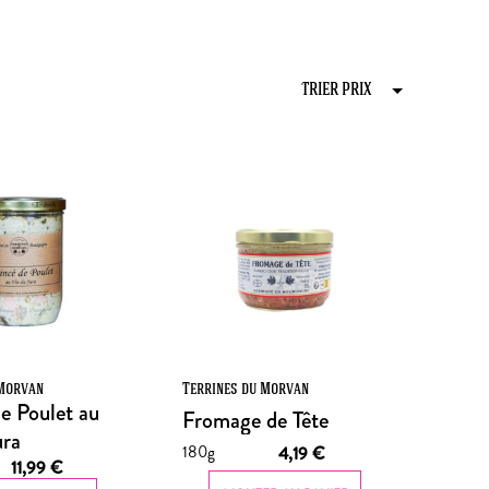
 Morvan
Terrines du Morvan
e Poulet au
Fromage de Tête
ura
180g
4,19
€
11,99
€