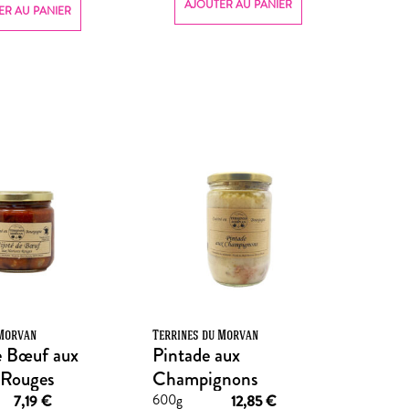
AJOUTER AU PANIER
ER AU PANIER
 Morvan
Terrines du Morvan
e Bœuf aux
Pintade aux
 Rouges
Champignons
600g
7,19
€
12,85
€