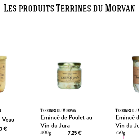
Les produits Terrines du Morvan
n
Terrines du Morvan
Terrines du
Emincé de Poulet au
Emincé d
e Veau
Vin du Jura
Vin du J
50
€
400g
750g
7,25
€