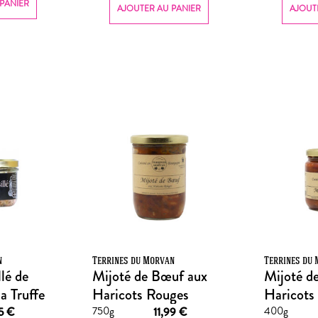
PANIER
AJOUTER AU PANIER
AJOUT
n
Terrines du Morvan
Terrines du
lé de
Mijoté de Bœuf aux
Mijoté d
a Truffe
Haricots Rouges
Haricots
750g
400g
95
€
11,99
€