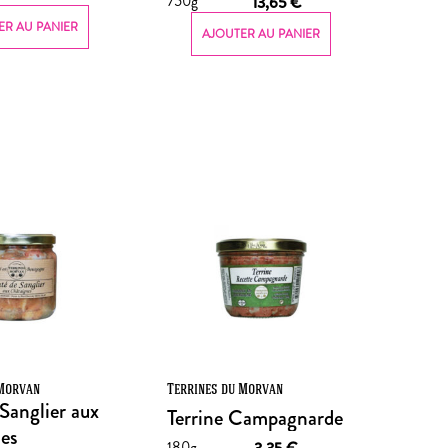
750g
13,65
€
ER AU PANIER
AJOUTER AU PANIER
 Morvan
Terrines du Morvan
Sanglier aux
Terrine Campagnarde
es
180g