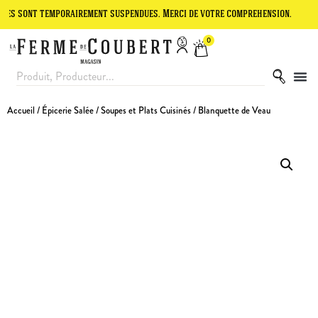
t temporairement suspendues. Merci de votre compréhension.
Le site
0
Accueil
/
Épicerie Salée
/
Soupes et Plats Cuisinés
/ Blanquette de Veau