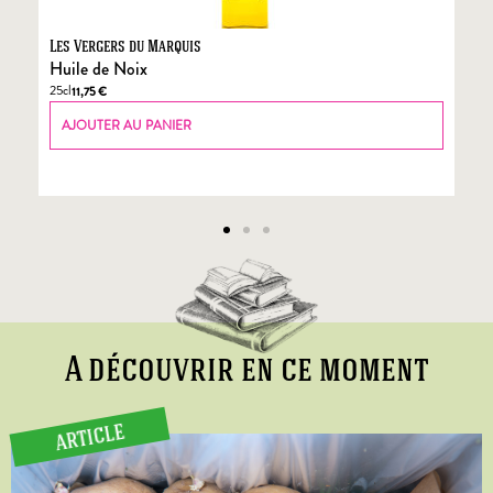
Les Vergers du Marquis
Fo
Huile de Noix
Fo
25cl
70
11,75
€
AJOUTER AU PANIER
A découvrir en ce moment
ARTICLE