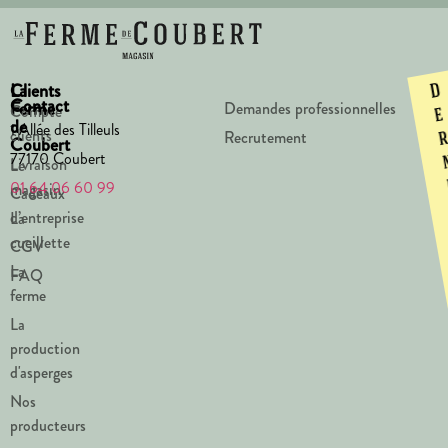
La
Clients
D
Contact
Ferme
Demandes professionnelles
Compte
e
de
1 Allée des Tilleuls
clients
Recrutement
Coubert
77170 Coubert
Livraison
Le
01 64 06 60 99
magasin
Cadeaux
d’entreprise
La
cueillette
CGV
La
FAQ
ferme
La
production
d'asperges
Nos
producteurs