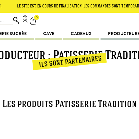
Le site est en cours de finalisation. Les commandes sont temporairemen
0
ERIE SUCRÉE
CAVE
CADEAUX
PRODUCTEUR
oducteur : Patisserie Tradit
ils sont partenaires
Les produits Patisserie Tradition