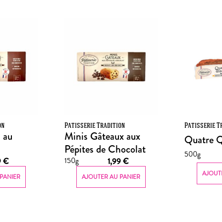
on
Patisserie Tradition
Patisserie T
 au
Minis Gâteaux aux
Quatre Q
Pépites de Chocolat
500g
150g
9
€
1,99
€
AJOUT
PANIER
AJOUTER AU PANIER