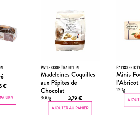
on
Patisserie Tradition
Patisserie T
Madeleines Coquilles
Minis Fo
ré
aux Pépites de
l’Abricot
95
€
Chocolat
150g
300g
3,79
€
PANIER
AJOUT
AJOUTER AU PANIER