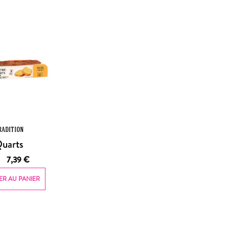
radition
uarts
7,39
€
ER AU PANIER