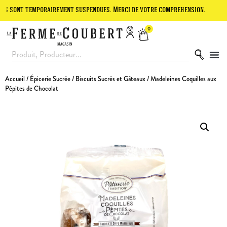
temporairement suspendues. Merci de votre compréhension.
Le site e
0
Accueil
/
Épicerie Sucrée
/
Biscuits Sucrés et Gâteaux
/ Madeleines Coquilles aux
Pépites de Chocolat