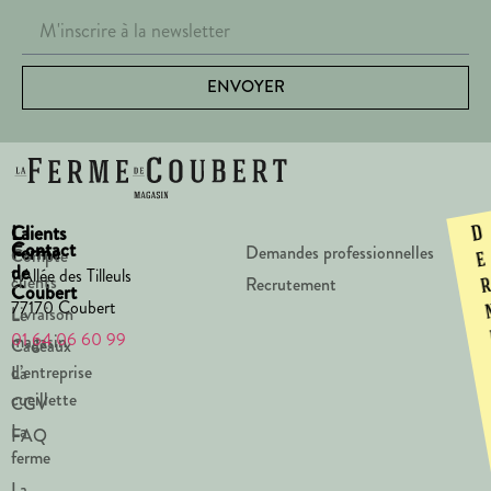
ENVOYER
La
Clients
D
Contact
Ferme
Demandes professionnelles
Compte
e
de
1 Allée des Tilleuls
clients
Recrutement
Coubert
77170 Coubert
Livraison
Le
01 64 06 60 99
magasin
Cadeaux
d’entreprise
La
cueillette
CGV
La
FAQ
ferme
La