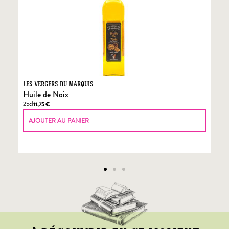
Les Vergers du Marquis
Fo
Huile de Noix
Fo
25cl
70
11,75
€
AJOUTER AU PANIER