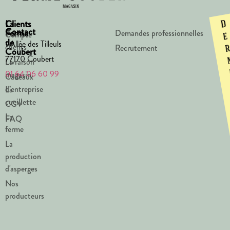
La
Clients
D
Contact
Ferme
Demandes professionnelles
Compte
e
de
1 Allée des Tilleuls
clients
Recrutement
Coubert
77170 Coubert
Livraison
Le
01 64 06 60 99
magasin
Cadeaux
d’entreprise
La
cueillette
CGV
La
FAQ
ferme
La
production
d'asperges
Nos
producteurs