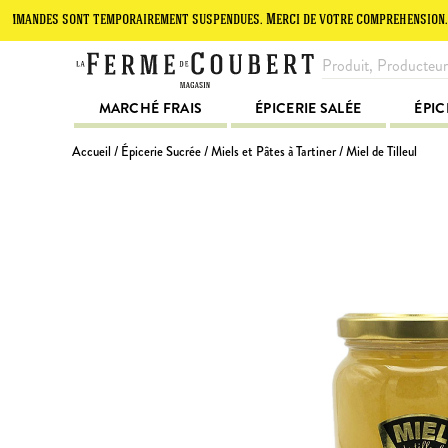
es sont temporairement suspendues. Merci de votre compréhension.
L
MARCHÉ FRAIS
ÉPICERIE SALÉE
ÉPIC
Accueil
/
Épicerie Sucrée
/
Miels et Pâtes à Tartiner
/ Miel de Tilleul