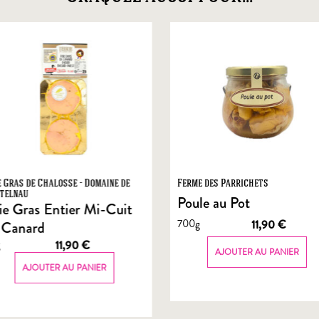
e Gras de Chalosse - Domaine de
Ferme des Parrichets
telnau
Poule au Pot
ie Gras Entier Mi-Cuit
700g
11,90
€
 Canard
g
11,90
€
AJOUTER AU PANIER
AJOUTER AU PANIER