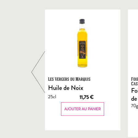
ts
Les Vergers du Marquis
Foi
Cas
Huile de Noix
Fo
25cl
1,90
€
11,75
€
de
70
AU PANIER
AJOUTER AU PANIER