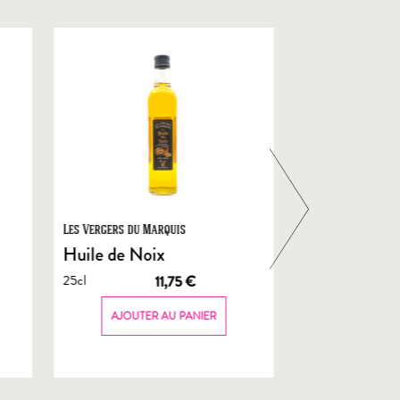
Les Vergers du Marquis
Foie Gras de Chal
Castelnau
Huile de Noix
Foie Gras En
25cl
11,75
€
de Canard
70g
AJOUTER AU PANIER
AJOUTER