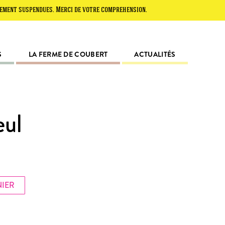
spendues. Merci de votre compréhension.
S
LA FERME DE COUBERT
ACTUALITÉS
eul
NIER