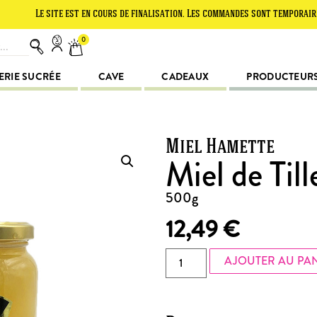
e site est en cours de finalisation. Les commandes sont temporairement su
0
ERIE SUCRÉE
CAVE
CADEAUX
PRODUCTEUR
Miel Hamette
Miel de Till
500g
12,49
€
AJOUTER AU PA