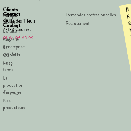
La
Clients
D
Contact
Ferme
Demandes professionnelles
Compte
e
de
1 Allée des Tilleuls
clients
Recrutement
Coubert
77170 Coubert
Livraison
Le
01 64 06 60 99
magasin
Cadeaux
d’entreprise
La
cueillette
CGV
La
FAQ
ferme
La
production
d'asperges
Nos
producteurs