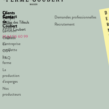
La
Clients
D
Contact
Ferme
Demandes professionnelles
Compte
e
de
1 Allée des Tilleuls
clients
Recrutement
Coubert
77170 Coubert
Livraison
Le
01 64 06 60 99
magasin
Cadeaux
d’entreprise
La
cueillette
CGV
La
FAQ
ferme
La
production
d'asperges
Nos
producteurs