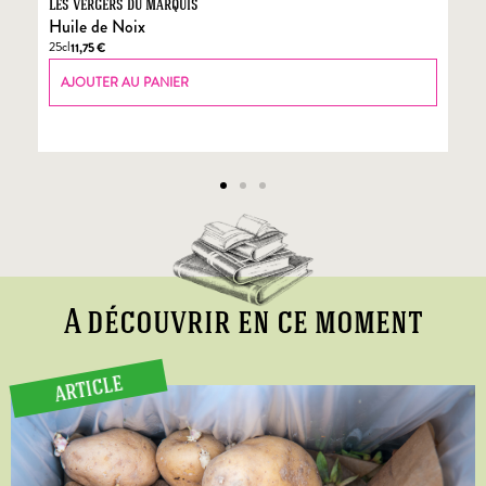
Les Vergers du Marquis
Fo
Huile de Noix
Fo
25cl
70
11,75
€
AJOUTER AU PANIER
A découvrir en ce moment
ARTICLE