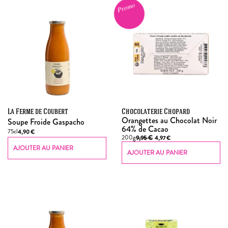
Promo
La Ferme de Coubert
Chocolaterie Chopard
Orangettes au Chocolat Noir
Soupe Froide Gaspacho
64% de Cacao
75cl
4,90
€
200g
9,95
€
4,97
€
AJOUTER AU PANIER
AJOUTER AU PANIER