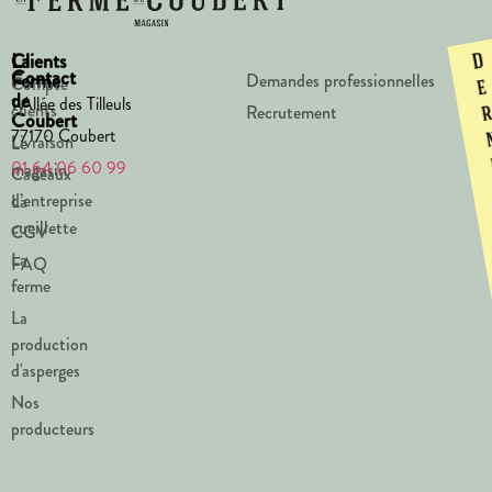
La
Clients
D
Contact
Ferme
Demandes professionnelles
Compte
e
de
1 Allée des Tilleuls
clients
Recrutement
Coubert
77170 Coubert
Livraison
Le
01 64 06 60 99
magasin
Cadeaux
d’entreprise
La
cueillette
CGV
La
FAQ
ferme
La
production
d'asperges
Nos
producteurs