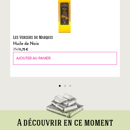
Les Vergers du Marquis
Fo
Huile de Noix
Fo
25cl
70
11,75
€
AJOUTER AU PANIER
A découvrir en ce moment