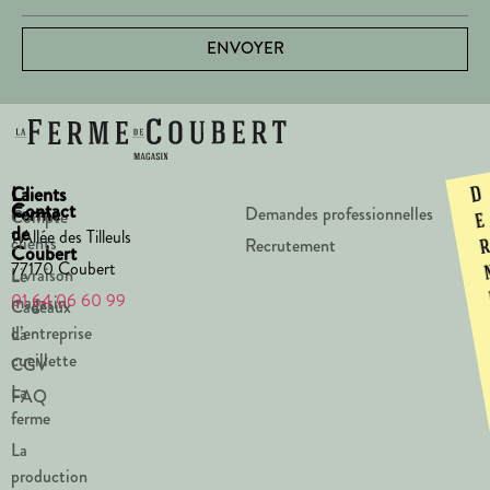
ENVOYER
La
Clients
D
Contact
Ferme
Demandes professionnelles
Compte
e
de
1 Allée des Tilleuls
clients
Recrutement
Coubert
77170 Coubert
Livraison
Le
01 64 06 60 99
magasin
Cadeaux
d’entreprise
La
cueillette
CGV
La
FAQ
ferme
La
production