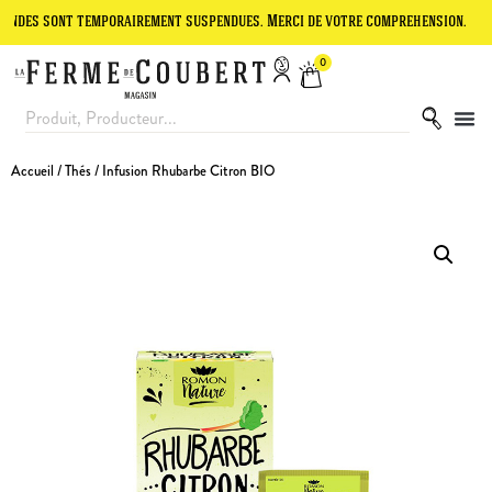
ont temporairement suspendues. Merci de votre compréhension.
Le si
0
Accueil
/
Thés
/ Infusion Rhubarbe Citron BIO