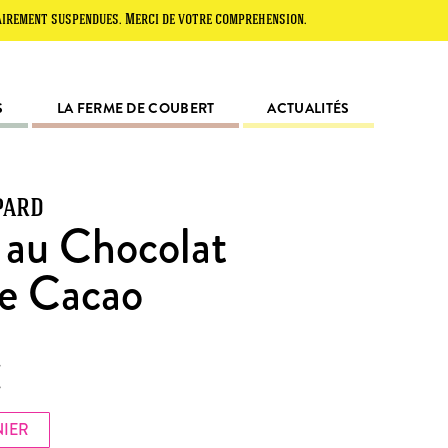
suspendues. Merci de votre compréhension.
S
LA FERME DE COUBERT
ACTUALITÉS
pard
 au Chocolat
e Cacao
NIER