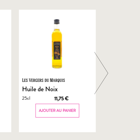
Les Vergers du Marquis
Foie Gras de Chal
Castelnau
Huile de Noix
Foie Gras En
25cl
11,75
€
de Canard
70g
AJOUTER AU PANIER
AJOUTER