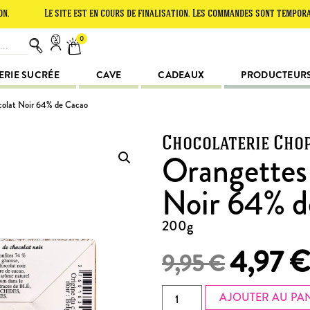
Le site est en cours de finalisation. Les commandes sont temporairement 
0
ERIE SUCRÉE
CAVE
CADEAUX
PRODUCTEUR
colat Noir 64% de Cacao
Chocolaterie Cho
Orangettes
Noir 64% d
200g
4,97
€
9,95
€
AJOUTER AU PA