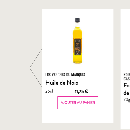
ts
Les Vergers du Marquis
Foi
Cas
Huile de Noix
Fo
25cl
1,90
€
11,75
€
de
70
AU PANIER
AJOUTER AU PANIER