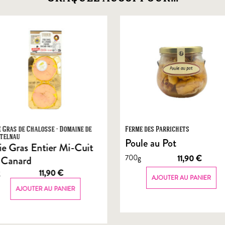
e Gras de Chalosse - Domaine de
Ferme des Parrichets
telnau
Poule au Pot
ie Gras Entier Mi-Cuit
700g
11,90
€
 Canard
g
11,90
€
AJOUTER AU PANIER
AJOUTER AU PANIER