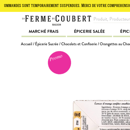
andes sont temporairement suspendues. Merci de votre compréhension.
MARCHÉ FRAIS
ÉPICERIE SALÉE
ÉPIC
Accueil
/
Épicerie Sucrée
/
Chocolats et Confiserie
/ Orangettes au Cho
Promo