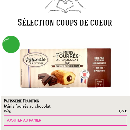
Sélection coups de coeur
New
Patisserie Tradition
minis fourrés au chocolat
150g
1,99
€
AJOUTER AU PANIER