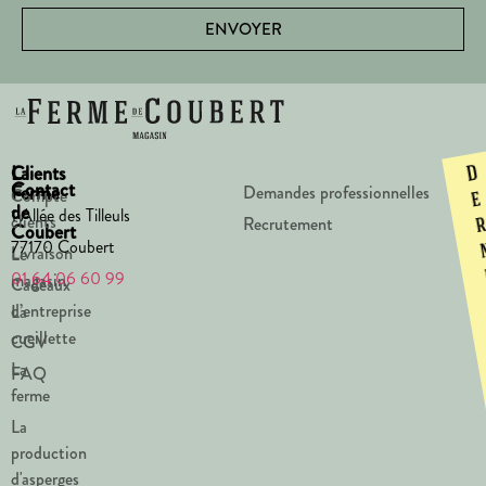
ENVOYER
La
Clients
D
Contact
Ferme
Demandes professionnelles
Compte
e
de
1 Allée des Tilleuls
clients
Recrutement
Coubert
77170 Coubert
Livraison
Le
01 64 06 60 99
magasin
Cadeaux
d’entreprise
La
cueillette
CGV
La
FAQ
ferme
La
production
d'asperges