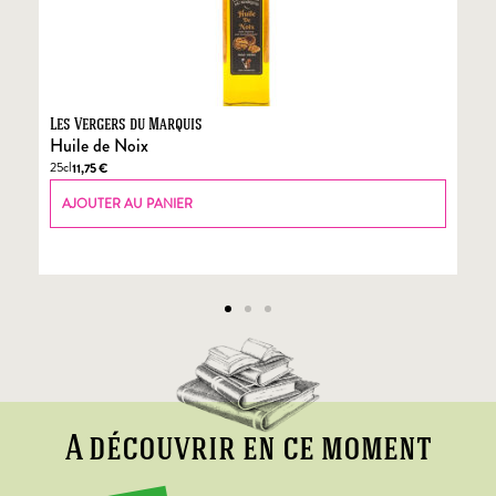
Les Vergers du Marquis
Fo
Huile de Noix
Fo
25cl
70
11,75
€
AJOUTER AU PANIER
A découvrir en ce moment