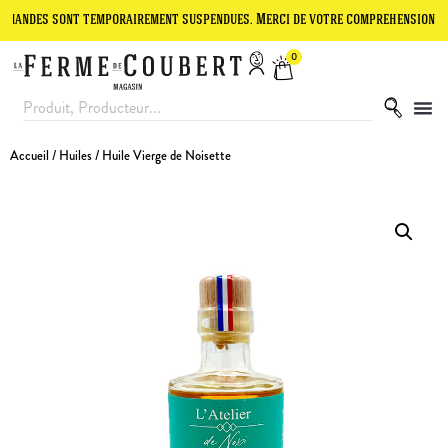
 sont temporairement suspendues. Merci de votre compréhension.
Le 
0
Accueil
/
Huiles
/ Huile Vierge de Noisette