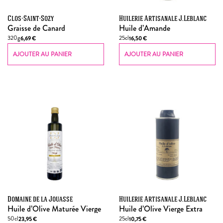
Clos-Saint-Sozy
Huilerie Artisanale J.Leblanc
Graisse de Canard
Huile d’Amande
320g
25cl
6,69
€
16,50
€
AJOUTER AU PANIER
AJOUTER AU PANIER
Domaine de la Jouasse
Huilerie Artisanale J.Leblanc
Huile d’Olive Maturée Vierge
Huile d’Olive Vierge Extra
50cl
25cl
23,95
€
10,75
€