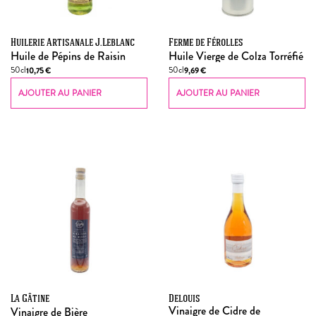
Huilerie Artisanale J.Leblanc
Ferme de Férolles
Huile de Pépins de Raisin
Huile Vierge de Colza Torréfié
50cl
50cl
10,75
€
9,69
€
AJOUTER AU PANIER
AJOUTER AU PANIER
La Gâtine
Delouis
Vinaigre de Cidre de
Vinaigre de Bière