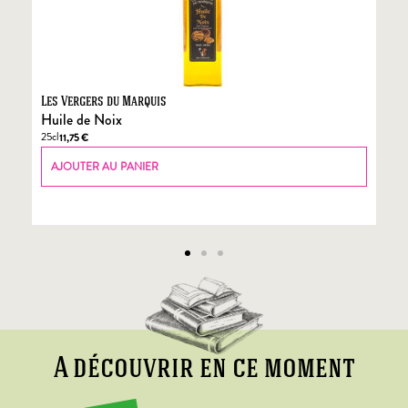
Les Vergers du Marquis
Fo
Huile de Noix
Fo
25cl
70
11,75
€
AJOUTER AU PANIER
A découvrir en ce moment