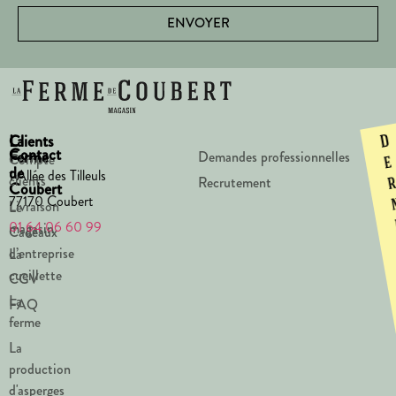
ENVOYER
La
Clients
D
Contact
Ferme
Demandes professionnelles
Compte
e
de
1 Allée des Tilleuls
clients
Recrutement
Coubert
77170 Coubert
Livraison
Le
01 64 06 60 99
magasin
Cadeaux
d’entreprise
La
cueillette
CGV
La
FAQ
ferme
La
production
d'asperges