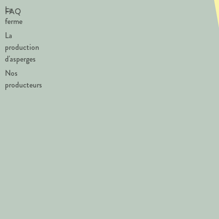
La
FAQ
ferme
La
production
d'asperges
Nos
producteurs