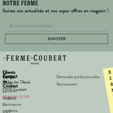
notre ferme
Suivez nos actualités et nos super offres en magasin !
ENVOYER
La
Clients
D
Contact
Ferme
Demandes professionnelles
Compte
e
de
1 Allée des Tilleuls
clients
Recrutement
Coubert
77170 Coubert
Livraison
Le
01 64 06 60 99
magasin
Cadeaux
d’entreprise
La
cueillette
CGV