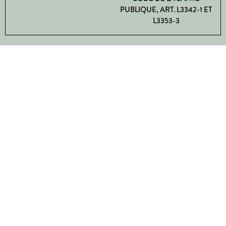
PUBLIQUE, ART. L3342-1 ET
L3353-3