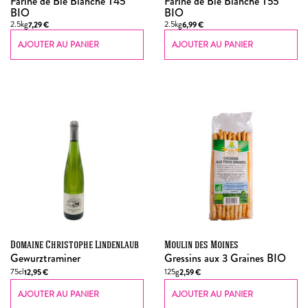
Farine de Blé Blanche T45
Farine de Blé Blanche T55
BIO
BIO
2.5kg
2.5kg
7,29
€
6,99
€
AJOUTER AU PANIER
AJOUTER AU PANIER
Domaine Christophe Lindenlaub
Moulin des Moines
Gewurztraminer
Gressins aux 3 Graines BIO
75cl
125g
12,95
€
2,59
€
AJOUTER AU PANIER
AJOUTER AU PANIER