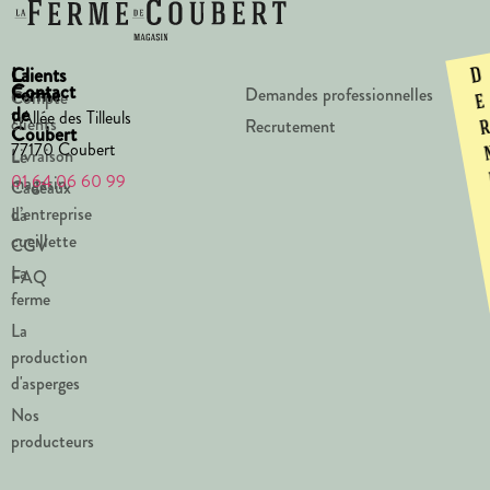
La
Clients
D
Contact
Ferme
Demandes professionnelles
Compte
e
de
1 Allée des Tilleuls
clients
Recrutement
Coubert
77170 Coubert
Livraison
Le
01 64 06 60 99
magasin
Cadeaux
d’entreprise
La
cueillette
CGV
La
FAQ
ferme
La
production
d'asperges
Nos
producteurs