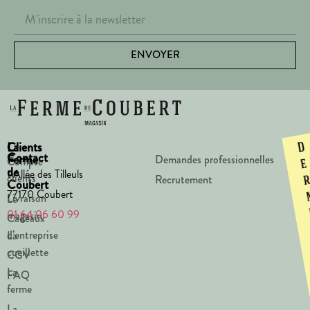
ENVOYER
La
Clients
D
Contact
Ferme
Demandes professionnelles
Compte
e
de
1 Allée des Tilleuls
clients
Recrutement
Coubert
77170 Coubert
Livraison
Le
01 64 06 60 99
magasin
Cadeaux
d’entreprise
La
cueillette
CGV
La
FAQ
ferme
La