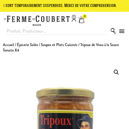
temporairement suspendues. Merci de votre compréhension.
Le site e
0
Accueil
/
Épicerie Salée
/
Soupes et Plats Cuisinés
/ Tripoux de Veau à la Sauce
Tomate X4