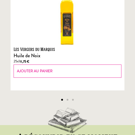
Les Vergers du Marquis
Fo
Huile de Noix
Fo
25cl
70
11,75
€
AJOUTER AU PANIER