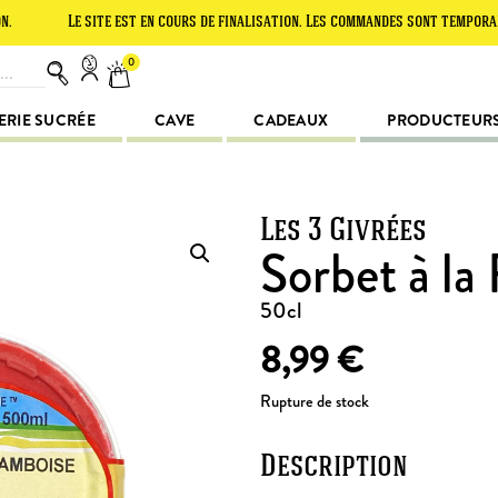
Le site est en cours de finalisation. Les commandes sont temporairement s
0
ERIE SUCRÉE
CAVE
CADEAUX
PRODUCTEUR
Les 3 Givrées
Sorbet à la
50cl
8,99
€
Rupture de stock
Description