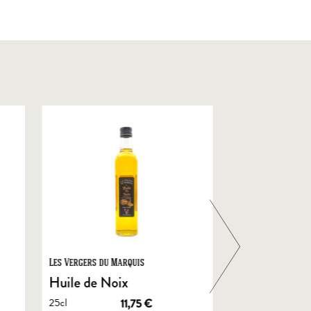
Les Vergers du Marquis
Foie Gras de Chal
Castelnau
Huile de Noix
Foie Gras En
25cl
11,75
€
de Canard