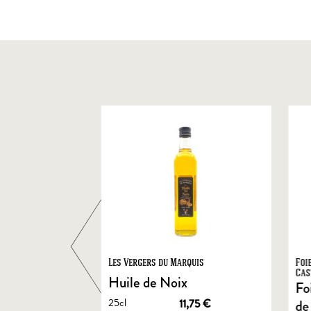
ts
Les Vergers du Marquis
Foi
Cas
Huile de Noix
Fo
25cl
1,90
€
11,75
€
de