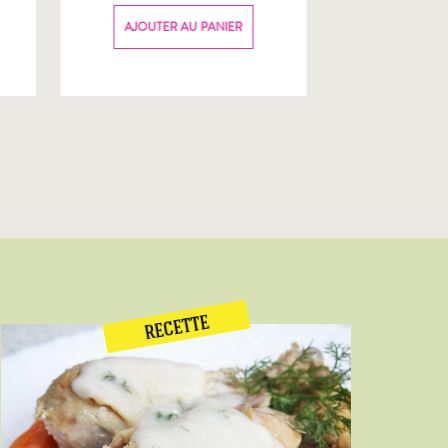
70g
AJOUTER AU PANIER
AJOUTER
RECETTE