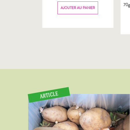
70
AU PANIER
AJOUTER AU PANIER
ARTICLE