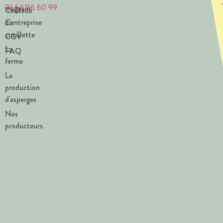
01 64 06 60 99
magasin
Cadeaux
d’entreprise
La
cueillette
CGV
La
FAQ
ferme
La
production
d'asperges
Nos
producteurs