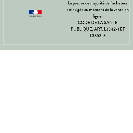
La preuve de majorité de l’acheteur
est exigée au moment de la vente en
ligne.
CODE DE LA SANTÉ
PUBLIQUE, ART. L3342-1 ET
L3353-3