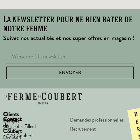
La newsletter pour ne rien rater de
notre ferme
Suivez nos actualités et nos super offres en magasin !
ENVOYER
La
Clients
D
Contact
Ferme
Demandes professionnelles
Compte
e
de
1 Allée des Tilleuls
clients
Recrutement
Coubert
77170 Coubert
Livraison
Le