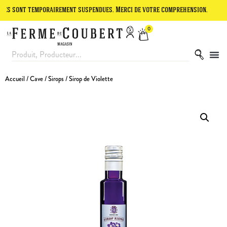
t temporairement suspendues. Merci de votre compréhension.
Le site
0
Accueil
/
Cave
/
Sirops
/ Sirop de Violette