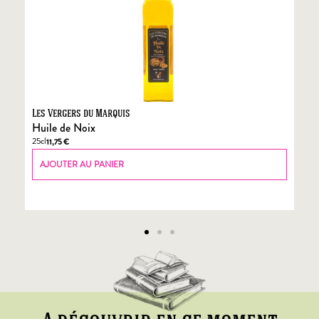
Les Vergers du Marquis
Fo
Huile de Noix
Fo
25cl
70
11,75
€
AJOUTER AU PANIER