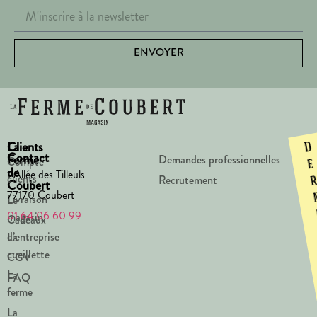
ENVOYER
La
Clients
D
Contact
Ferme
Demandes professionnelles
Compte
e
de
1 Allée des Tilleuls
clients
Recrutement
Coubert
77170 Coubert
Livraison
Le
01 64 06 60 99
magasin
Cadeaux
d’entreprise
La
cueillette
CGV
La
FAQ
ferme
La