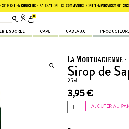
t en cours de finalisation. Les commandes sont temporairement suspendues. 
0
ERIE SUCRÉE
CAVE
CADEAUX
PRODUCTEUR
La Mortuacienne -
Sirop de Sa
25cl
3,95
€
AJOUTER AU PA