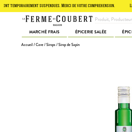
emporairement suspendues. Merci de votre compréhension.
Le site es
MARCHÉ FRAIS
ÉPICERIE SALÉE
ÉPIC
Accueil
/
Cave
/
Sirops
/ Sirop de Sapin