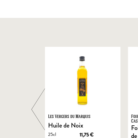
ts
Les Vergers du Marquis
Foi
Cas
Huile de Noix
Fo
25cl
1,90
€
11,75
€
de