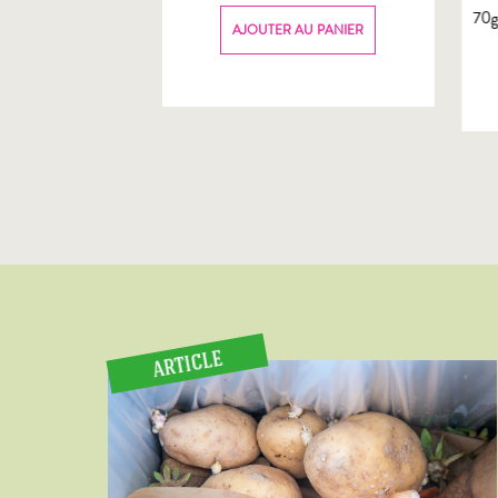
70
AU PANIER
AJOUTER AU PANIER
ARTICLE