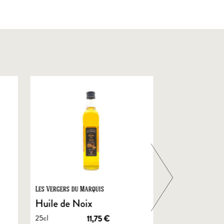
Les Vergers du Marquis
Foie Gras de Chal
Castelnau
Huile de Noix
Foie Gras En
25cl
11,75
€
de Canard