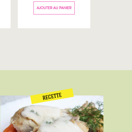
70g
AJOUTER AU PANIER
AJOUTER
RECETTE