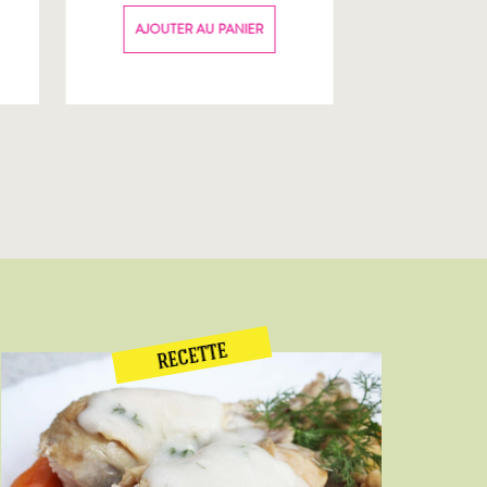
70g
AJOUTER AU PANIER
AJOUTER
RECETTE