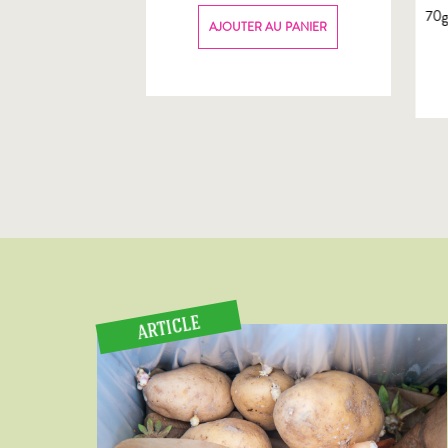
70
AU PANIER
AJOUTER AU PANIER
ARTICLE