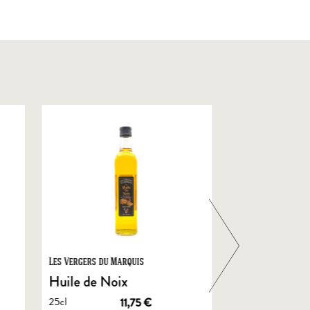
Les Vergers du Marquis
Foie Gras de Chal
Castelnau
Huile de Noix
Foie Gras En
25cl
11,75
€
de Canard