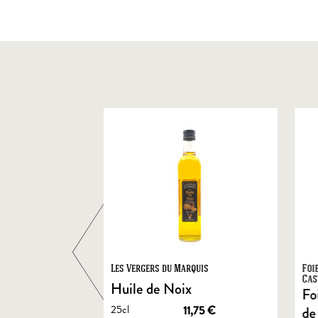
ts
Les Vergers du Marquis
Foi
Cas
Huile de Noix
Fo
25cl
1,90
€
11,75
€
de