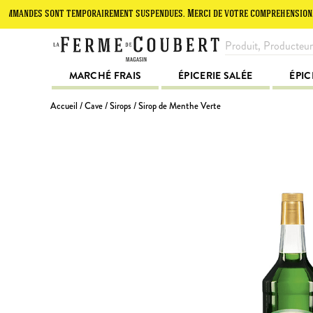
es sont temporairement suspendues. Merci de votre compréhension.
L
MARCHÉ FRAIS
ÉPICERIE SALÉE
ÉPIC
Accueil
/
Cave
/
Sirops
/ Sirop de Menthe Verte