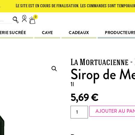
e site est en cours de finalisation. Les commandes sont temporairement su
0
ERIE SUCRÉE
CAVE
CADEAUX
PRODUCTEUR
La Mortuacienne -
Sirop de M
1l
5,69
€
AJOUTER AU PA