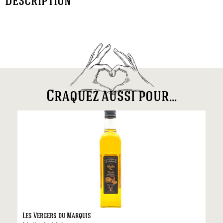
Description
Craquez aussi pour...
Les Vergers du Marquis
Fo