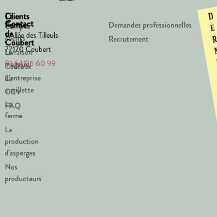
La
Clients
D
Contact
Ferme
Demandes professionnelles
Compte
e
de
1 Allée des Tilleuls
clients
Recrutement
Coubert
77170 Coubert
Livraison
Le
01 64 06 60 99
magasin
Cadeaux
d’entreprise
La
cueillette
CGV
La
FAQ
ferme
La
production
d'asperges
Nos
producteurs