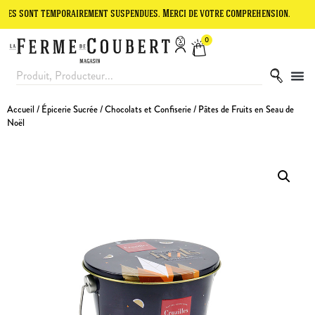
t temporairement suspendues. Merci de votre compréhension.
Le site 
0
Accueil
/
Épicerie Sucrée
/
Chocolats et Confiserie
/ Pâtes de Fruits en Seau de
Noël