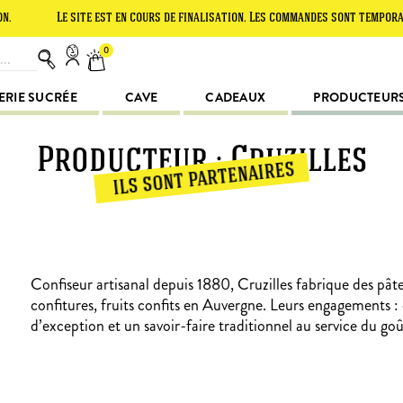
Le site est en cours de finalisation. Les commandes sont temporairement s
0
ERIE SUCRÉE
CAVE
CADEAUX
PRODUCTEUR
Producteur : Cruzilles
ils sont partenaires
Confiseur artisanal depuis 1880, Cruzilles fabrique des pâte
confitures, fruits confits en Auvergne. Leurs engagements :
d’exception et un savoir-faire traditionnel au service du goû