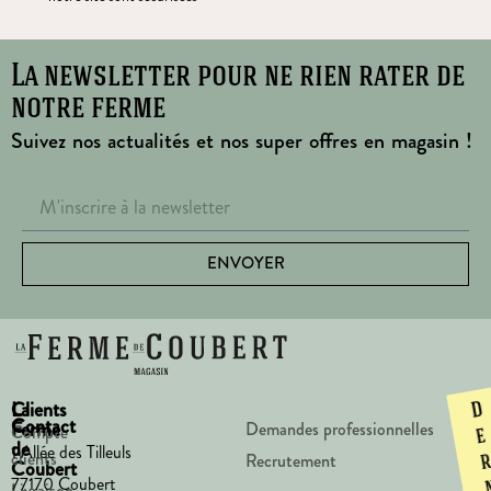
La newsletter pour ne rien rater de
notre ferme
Suivez nos actualités et nos super offres en magasin !
ENVOYER
La
Clients
D
Contact
Ferme
Demandes professionnelles
Compte
e
de
1 Allée des Tilleuls
clients
Recrutement
Coubert
77170 Coubert
Livraison