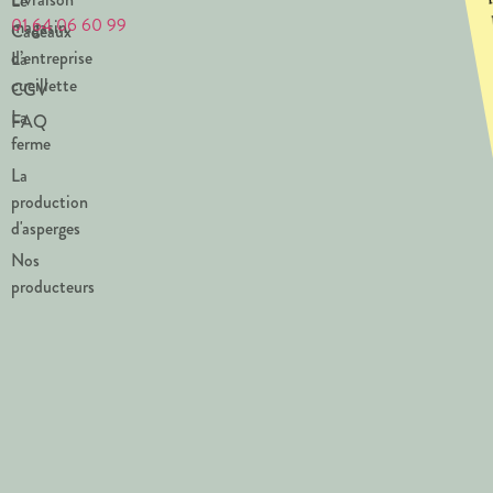
Le
01 64 06 60 99
magasin
Cadeaux
d’entreprise
La
cueillette
CGV
La
FAQ
ferme
La
production
d'asperges
Nos
producteurs