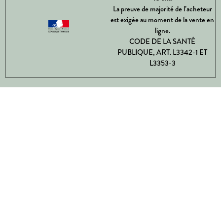
La preuve de majorité de l’acheteur
est exigée au moment de la vente en
ligne.
CODE DE LA SANTÉ
PUBLIQUE, ART. L3342-1 ET
L3353-3