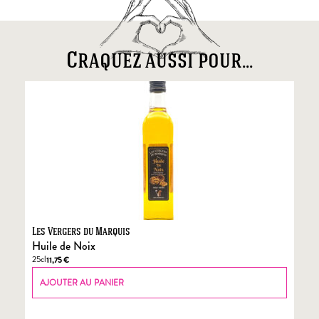
Craquez aussi pour...
Les Vergers du Marquis
Fo
Huile de Noix
Fo
25cl
70
11,75
€
AJOUTER AU PANIER