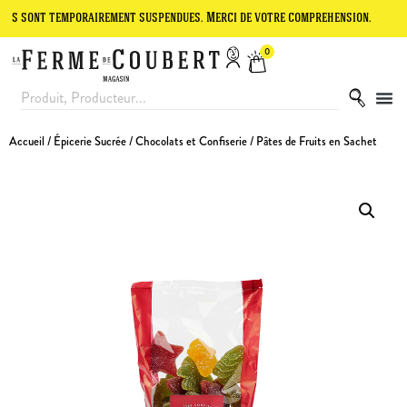
 temporairement suspendues. Merci de votre compréhension.
Le site 
0
Accueil
/
Épicerie Sucrée
/
Chocolats et Confiserie
/ Pâtes de Fruits en Sachet