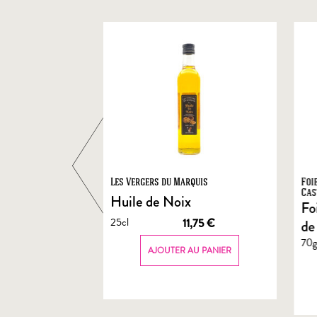
ts
Les Vergers du Marquis
Foi
Cas
Huile de Noix
Fo
25cl
1,90
€
11,75
€
de
70
AU PANIER
AJOUTER AU PANIER