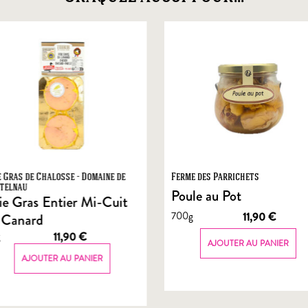
e Gras de Chalosse - Domaine de
Ferme des Parrichets
telnau
Poule au Pot
ie Gras Entier Mi-Cuit
700g
11,90
€
 Canard
g
11,90
€
AJOUTER AU PANIER
AJOUTER AU PANIER