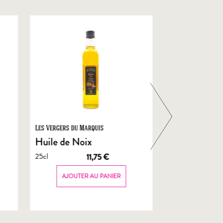
Les Vergers du Marquis
Foie Gras de Chal
Castelnau
Huile de Noix
Foie Gras En
25cl
11,75
€
de Canard
70g
AJOUTER AU PANIER
AJOUTER