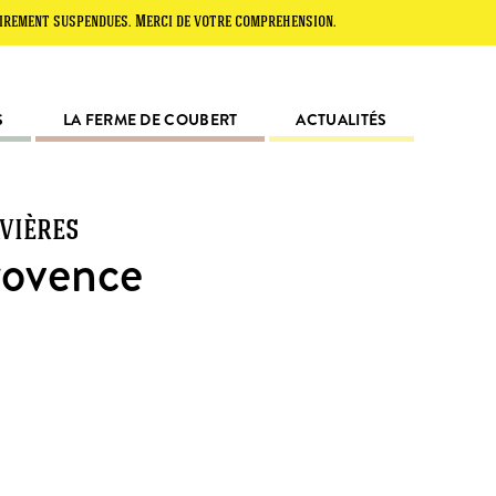
suspendues. Merci de votre compréhension.
S
LA FERME DE COUBERT
ACTUALITÉS
avières
rovence