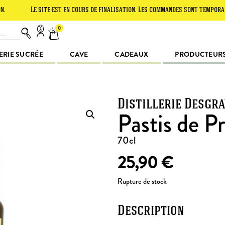
Le site est en cours de finalisation. Les commandes sont temporairement 
0
ERIE SUCRÉE
CAVE
CADEAUX
PRODUCTEUR
Distillerie Desgr
Pastis de P
70cl
25,90
€
Rupture de stock
Description