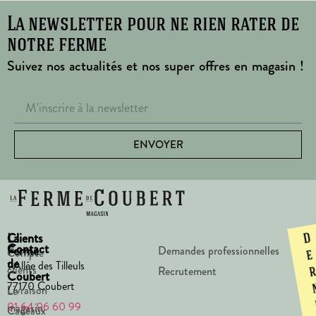
La newsletter pour ne rien rater de
notre ferme
Suivez nos actualités et nos super offres en magasin !
ENVOYER
La
Clients
D
Contact
Ferme
Demandes professionnelles
Compte
e
de
1 Allée des Tilleuls
clients
Recrutement
Coubert
77170 Coubert
Livraison
Le
01 64 06 60 99
magasin
Cadeaux