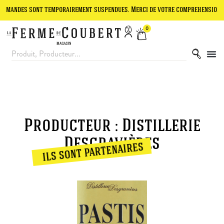
andes sont temporairement suspendues. Merci de votre compréhension.
0
Producteur : Distillerie
Desgravières
ils sont partenaires