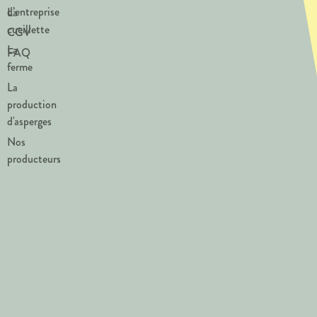
d’entreprise
La
cueillette
CGV
La
FAQ
ferme
La
production
d'asperges
Nos
producteurs