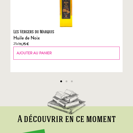
Les Vergers du Marquis
Fo
Huile de Noix
Fo
25cl
70
11,75
€
AJOUTER AU PANIER
A découvrir en ce moment