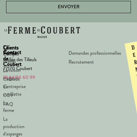
ENVOYER
La
Clients
D
Contact
Ferme
Demandes professionnelles
Compte
e
de
1 Allée des Tilleuls
clients
Recrutement
Coubert
77170 Coubert
Livraison
Le
01 64 06 60 99
magasin
Cadeaux
d’entreprise
La
cueillette
CGV
La
FAQ
ferme
La
production
d'asperges