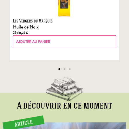
Les Vergers du Marquis
Fo
Huile de Noix
Fo
25cl
70
11,75
€
AJOUTER AU PANIER
A découvrir en ce moment
ARTICLE