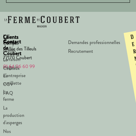
La
Clients
D
Contact
Ferme
Demandes professionnelles
Compte
e
de
1 Allée des Tilleuls
clients
Recrutement
Coubert
77170 Coubert
Livraison
Le
01 64 06 60 99
magasin
Cadeaux
d’entreprise
La
cueillette
CGV
La
FAQ
ferme
La
production
d'asperges
Nos